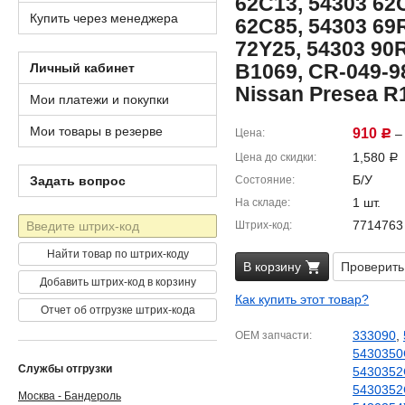
62C13, 54303 62
Купить через менеджера
62C85, 54303 69
72Y25, 54303 90R
B1069, CR-049-98
Личный кабинет
Nissan Presea R
Мои платежи и покупки
Мои товары в резерве
910
Цена
– 
Р
1,580
Цена до скидки
Р
Б/У
Задать вопрос
Состояние
1 шт.
На складе
Штрих-
7714763
Штрих-код
код
Найти товар по штрих-коду
В корзину
Проверить
Добавить штрих-код в корзину
Как купить этот товар?
Отчет об отгрузке штрих-кода
333090
,
OEM запчасти
5430350
Службы отгрузки
5430352
5430352
Москва - Бандероль