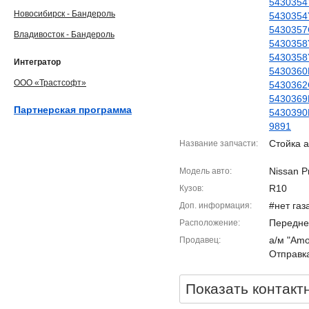
5430354
Новосибирск - Бандероль
5430354
5430357
Владивосток - Бандероль
5430358
5430358
Интегратор
5430360
ООО «Трастсофт»
5430362
5430369
Партнерская программа
5430390
9891
Стойка а
Название запчасти
Nissan P
Модель авто
R10
Кузов
#нет газ
Доп. информация
Передне
Расположение
а/м "Amo
Продавец
Отправка
Показать контакт