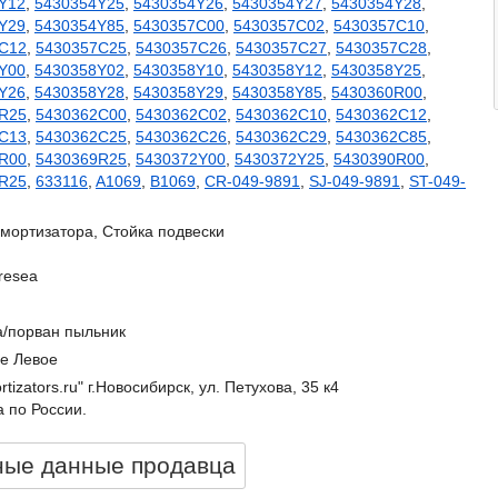
Y12
,
5430354Y25
,
5430354Y26
,
5430354Y27
,
5430354Y28
,
Y29
,
5430354Y85
,
5430357C00
,
5430357C02
,
5430357C10
,
C12
,
5430357C25
,
5430357C26
,
5430357C27
,
5430357C28
,
Y00
,
5430358Y02
,
5430358Y10
,
5430358Y12
,
5430358Y25
,
Y26
,
5430358Y28
,
5430358Y29
,
5430358Y85
,
5430360R00
,
R25
,
5430362C00
,
5430362C02
,
5430362C10
,
5430362C12
,
C13
,
5430362C25
,
5430362C26
,
5430362C29
,
5430362C85
,
R00
,
5430369R25
,
5430372Y00
,
5430372Y25
,
5430390R00
,
R25
,
633116
,
A1069
,
B1069
,
CR-049-9891
,
SJ-049-9891
,
ST-049-
мортизатора, Стойка подвески
resea
а/порван пыльник
е Левое
rtizators.ru" г.Новосибирск, ул. Петухова, 35 к4
 по России.
ные данные продавцa