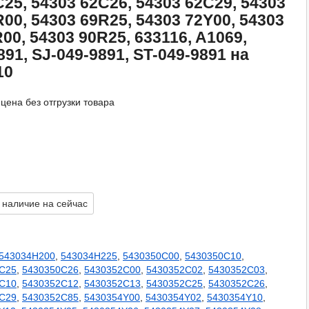
C25, 54303 62C26, 54303 62C29, 54303
R00, 54303 69R25, 54303 72Y00, 54303
00, 54303 90R25, 633116, A1069,
91, SJ-049-9891, ST-049-9891 на
10
цена без отгрузки товара
 наличие на сейчас
543034H200
,
543034H225
,
5430350C00
,
5430350C10
,
C25
,
5430350C26
,
5430352C00
,
5430352C02
,
5430352C03
,
C10
,
5430352C12
,
5430352C13
,
5430352C25
,
5430352C26
,
C29
,
5430352C85
,
5430354Y00
,
5430354Y02
,
5430354Y10
,