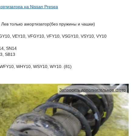
ортизатора на Nissan Presea
 Лев только амортизатор(без пружины и чашки)
GY10, VEY10, VFGY10, VFY10, VSGY10, VSY10, VY10
14, SN14
3, SB13
WFY10, WHY10, WSY10, WY10. (81)
Запросить дополнительное фото