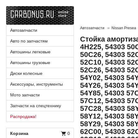
Автозапчасти
Nissan Presea
Автозапчасти
Стойка амортиза
Авто по запчастям
4H225, 54303 50
Автошины легковые
50C26, 54303 52
52C10, 54303 52
Автошины грузовые
52C26, 54303 52
Диски колесные
54Y02, 54303 54Y
54Y26, 54303 54Y
Аксессуары, инструменты
54Y85, 54303 57
Мото запчасти
57C12, 54303 57
Запчасти на спецтехнику
57C28, 54303 58Y
58Y12, 54303 58Y
Распродажа!
58Y29, 54303 58Y
62C00, 54303 62
Корзина
0