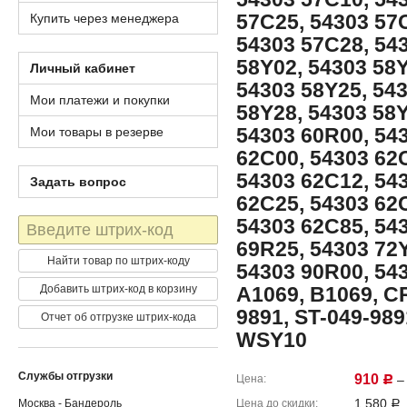
57C25, 54303 57
Купить через менеджера
54303 57C28, 54
58Y02, 54303 58Y
Личный кабинет
54303 58Y25, 54
Мои платежи и покупки
58Y28, 54303 58Y
54303 60R00, 54
Мои товары в резерве
62C00, 54303 62
54303 62C12, 54
Задать вопрос
62C25, 54303 62
54303 62C85, 54
Штрих-
код
69R25, 54303 72Y
Найти товар по штрих-коду
54303 90R00, 543
Добавить штрих-код в корзину
A1069, B1069, CR
9891, ST-049-98
Отчет об отгрузке штрих-кода
WSY10
Службы отгрузки
910
Цена
– 
Р
1,580
Москва - Бандероль
Цена до скидки
Р