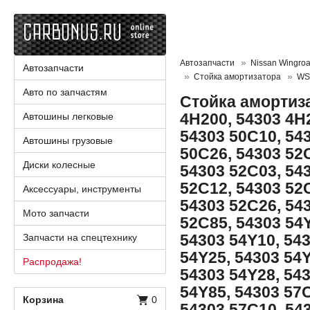
Автозапчасти
Nissan Wingro
Автозапчасти
Стойка амортизатора
WS
Авто по запчастям
Стойка амортиза
4H200, 54303 4H
Автошины легковые
54303 50C10, 54
Автошины грузовые
50C26, 54303 52
Диски колесные
54303 52C03, 54
52C12, 54303 52
Аксессуары, инструменты
54303 52C26, 54
Мото запчасти
52C85, 54303 54Y
54303 54Y10, 54
Запчасти на спецтехнику
54Y25, 54303 54Y
Распродажа!
54303 54Y28, 54
54Y85, 54303 57
Корзина
0
54303 57C10, 54