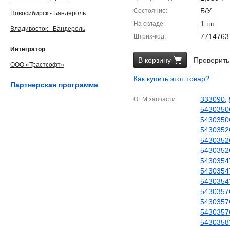
Б/У
Состояние
Новосибирск - Бандероль
1 шт.
На складе
Владивосток - Бандероль
7714763
Штрих-код
Интегратор
В корзину
Проверить
ООО «Трастсофт»
Как купить этот товар?
Партнерская программа
333090
,
OEM запчасти
5430350
5430350
5430352
5430352
5430352
5430354
5430354
5430354
5430357
5430357
5430357
5430358