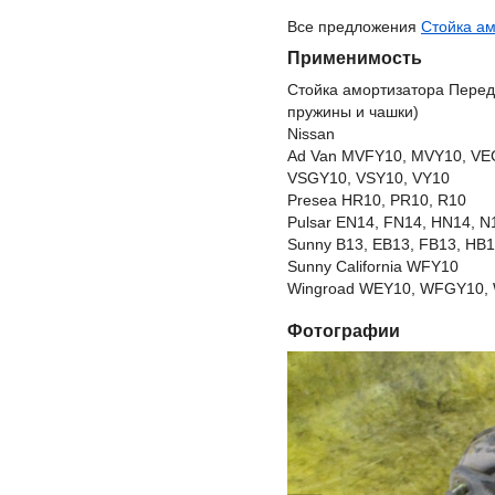
Все предложения
Стойка ам
Применимость
Стойка амортизатора Перед
пружины и чашки)
Nissan
Ad Van MVFY10, MVY10, VE
VSGY10, VSY10, VY10
Presea HR10, PR10, R10
Pulsar EN14, FN14, HN14, N
Sunny B13, EB13, FB13, HB1
Sunny California WFY10
Wingroad WEY10, WFGY10, 
Фотографии