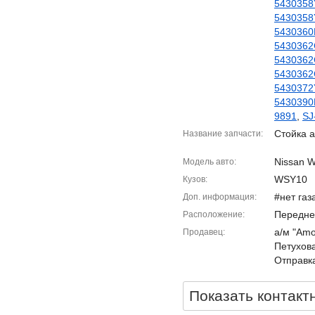
5430358
5430358
5430360
5430362
5430362
5430362
5430372
5430390
9891
,
SJ
Стойка а
Название запчасти
Nissan W
Модель авто
WSY10
Кузов
#нет газ
Доп. информация
Передне
Расположение
а/м "Amor
Продавец
Петухова
Отправка
Показать контакт