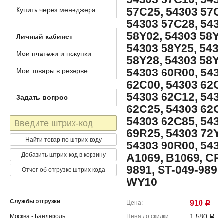
57C25, 54303 57
Купить через менеджера
54303 57C28, 54
58Y02, 54303 58Y
Личный кабинет
54303 58Y25, 54
Мои платежи и покупки
58Y28, 54303 58Y
54303 60R00, 54
Мои товары в резерве
62C00, 54303 62
54303 62C12, 54
Задать вопрос
62C25, 54303 62
54303 62C85, 54
Штрих-
код
69R25, 54303 72Y
Найти товар по штрих-коду
54303 90R00, 543
Добавить штрих-код в корзину
A1069, B1069, CR
9891, ST-049-98
Отчет об отгрузке штрих-кода
WY10
Службы отгрузки
910
Цена
– 
Р
1,580
Москва - Бандероль
Цена до скидки
Р