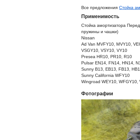
Все предложения
Стойка ам
Применимость
Стойка амортизатора Перед
пружины и чашки)
Nissan
Ad Van MVFY10, MVY10, VE
VSGY10, VSY10, VY10
Presea HR10, PR10, R10
Pulsar EN14, FN14, HN14, N
Sunny B13, EB13, FB13, HB1
Sunny California WFY10
Wingroad WEY10, WFGY10, 
Фотографии