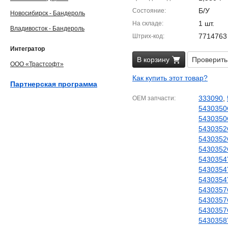
Б/У
Состояние
Новосибирск - Бандероль
1 шт.
На складе
Владивосток - Бандероль
7714763
Штрих-код
Интегратор
В корзину
Проверить
ООО «Трастсофт»
Как купить этот товар?
Партнерская программа
333090
,
OEM запчасти
5430350
5430350
5430352
5430352
5430352
5430354
5430354
5430354
5430357
5430357
5430357
5430358