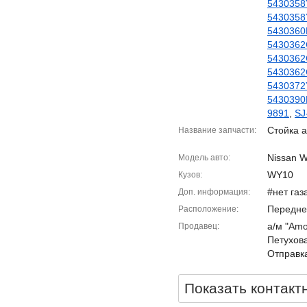
5430358
5430358
5430360
5430362
5430362
5430362
5430372
5430390
9891
,
SJ
Стойка а
Название запчасти
Nissan W
Модель авто
WY10
Кузов
#нет газ
Доп. информация
Передне
Расположение
а/м "Amor
Продавец
Петухова
Отправка
Показать контакт