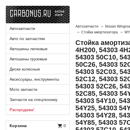
Автозапчасти
Nissan Wingro
Автозапчасти
Стойка амортизатора
WY
Авто по запчастям
Стойка амортиза
4H200, 54303 4H
Автошины легковые
54303 50C10, 54
Автошины грузовые
50C26, 54303 52
Диски колесные
54303 52C03, 54
52C12, 54303 52
Аксессуары, инструменты
54303 52C26, 54
Мото запчасти
52C85, 54303 54Y
54303 54Y10, 54
Запчасти на спецтехнику
54Y25, 54303 54Y
Распродажа!
54303 54Y28, 54
54Y85, 54303 57
Корзина
0
54303 57C10, 54