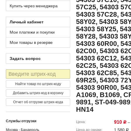
57C25, 54303 57
Купить через менеджера
54303 57C28, 54
58Y02, 54303 58Y
Личный кабинет
54303 58Y25, 54
Мои платежи и покупки
58Y28, 54303 58Y
54303 60R00, 54
Мои товары в резерве
62C00, 54303 62
54303 62C12, 54
Задать вопрос
62C25, 54303 62
54303 62C85, 54
Штрих-
код
69R25, 54303 72Y
Найти товар по штрих-коду
54303 90R00, 543
Добавить штрих-код в корзину
A1069, B1069, CR
9891, ST-049-989
Отчет об отгрузке штрих-кода
HN14
Службы отгрузки
910
Цена
– 
Р
1,580
Москва - Бандероль
Цена до скидки
Р