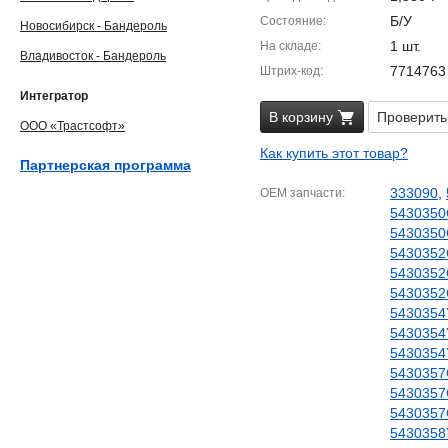
Б/У
Состояние
Новосибирск - Бандероль
1 шт.
На складе
Владивосток - Бандероль
7714763
Штрих-код
Интегратор
В корзину
Проверить
ООО «Трастсофт»
Как купить этот товар?
Партнерская программа
333090
,
OEM запчасти
5430350
5430350
5430352
5430352
5430352
5430354
5430354
5430354
5430357
5430357
5430357
5430358