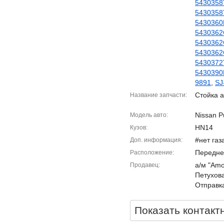
5430358
5430358
5430360
5430362
5430362
5430362
5430372
5430390
9891
,
SJ
Стойка а
Название запчасти
Nissan P
Модель авто
HN14
Кузов
#нет газ
Доп. информация
Передне
Расположение
а/м "Amor
Продавец
Петухова
Отправка
Показать контакт