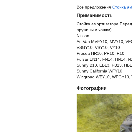
Все предложения
Стойка ам
Применимость
Стойка амортизатора Перед
пружины и чашки)
Nissan
Ad Van MVFY10, MVY10, VE
VSGY10, VSY10, VY10
Presea HR10, PR10, R10
Pulsar EN14, FN14, HN14, N
Sunny B13, EB13, FB13, HB1
Sunny California WFY10
Wingroad WEY10, WFGY10, 
Фотографии