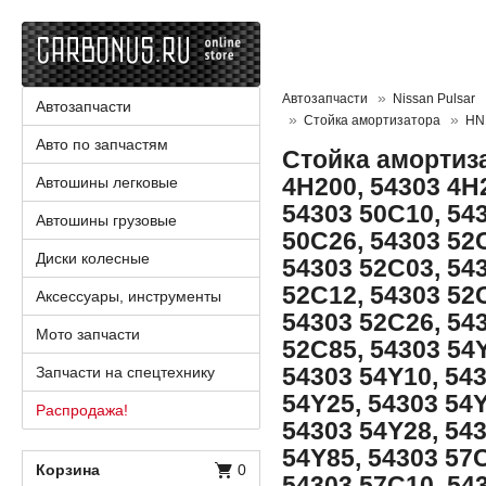
Автозапчасти
Nissan Pulsar
Автозапчасти
Стойка амортизатора
HN
Авто по запчастям
Стойка амортиза
4H200, 54303 4H
Автошины легковые
54303 50C10, 54
Автошины грузовые
50C26, 54303 52
Диски колесные
54303 52C03, 54
52C12, 54303 52
Аксессуары, инструменты
54303 52C26, 54
Мото запчасти
52C85, 54303 54Y
54303 54Y10, 54
Запчасти на спецтехнику
54Y25, 54303 54Y
Распродажа!
54303 54Y28, 54
54Y85, 54303 57
Корзина
0
54303 57C10, 54